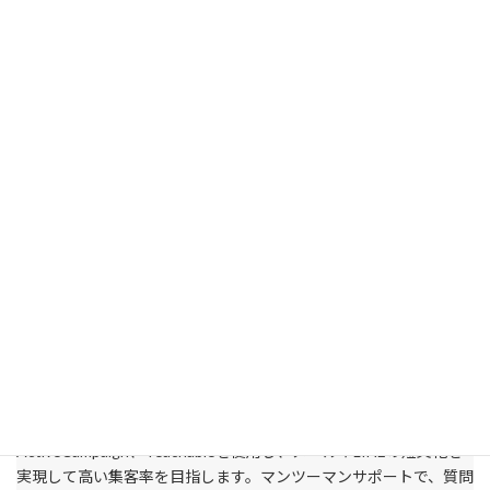
提供も可能であるTeachableの構築代行、スムーズなオンライン教
育の立ち上げをサポートします。
【IT導入補助金対象商品】
詳しく見る
情報発信補助ツール
情報発信の効率化を目指すツールの代行サービスです。UTAGEや
ActiveCampaign、Teachableを使用し、メールやLINEの短文化を
実現して高い集客率を目指します。マンツーマンサポートで、質問